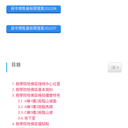
房市預售屋新聞蒐集202208
房市預售屋新聞蒐集202207
目錄
Toggle
樹學院哈佛區接待中心位置
樹學院哈佛區基本資料
樹學院哈佛區格局樓層特色
A棟1樓2房臨山坡面
A棟1樓3房臨馬路
C棟5樓2房臨山坡
地下室
樹學院哈佛區優缺點