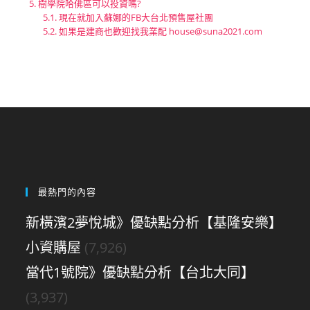
樹學院哈佛區可以投資嗎?
現在就加入蘇娜的FB大台北預售屋社團
如果是建商也歡迎找我業配
house@suna2021.com
最熱門的內容
新橫濱2夢悅城》優缺點分析【基隆安樂】
小資購屋
(7,926)
當代1號院》優缺點分析【台北大同】
(3,937)