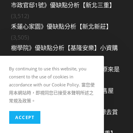
市政官邸1號》優缺點分析【新北三重】
(3,512)
禾蓮心家園》優缺點分析【新北新莊】
(3,505)
樹學院》優缺點分析【基隆安樂】小資購
屋
(3,369)
★宏盛心中央◉預售屋-好險有先看原來是
By continuing to use this website, you
consent to the use of cookies in
這樣
(2,823)
accordance with our Cookie Policy. 當您使
江陵天碩中央特區
新店央北預售屋
用本網站時，即視同您已接受本聲明所述之
(2,210)
常規及政策。
〖天空之邑〗洲子洋預售屋左思右想去賞
ACCEPT
屋
(2,200)