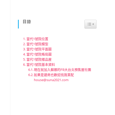
目錄
Toggle Table 
當代1號院位置
當代1號院模型
當代1號院平面圖
當代1號院格局圖
當代1號院樣品屋
當代1號院基本資料
現在就加入蘇娜的FB大台北預售屋社團
如果是建商也歡迎找我業配
house@suna2021.com