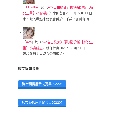
「
bblythe
」於〈
A2a自由綠洲》優缺點分析【新
北三重】小資購屋
〉發佈留言
2023 年 6 月 11 日
小坪數的看起來總價會低於一千萬，預計何時…
「
ava
」於〈
A2a自由綠洲》優缺點分析【新北三
重】小資購屋
〉發佈留言
2023 年 6 月 11 日
聽說離新北大都會公園很近?
房市新聞蒐集
房市預售屋新聞蒐集202208
房市預售屋新聞蒐集202207