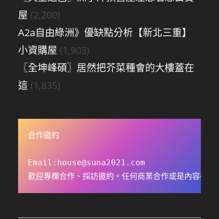
屋
(2,200)
A2a自由綠洲》優缺點分析【新北三重】
小資購屋
(1,903)
〖全坤峰碩〗居然把芥菜種會的大樓蓋在
這
(1,835)
合作邀約

Email:
house@suna2021.com
歡迎專欄合作、採訪邀約。任何商業合作或是內容疑問