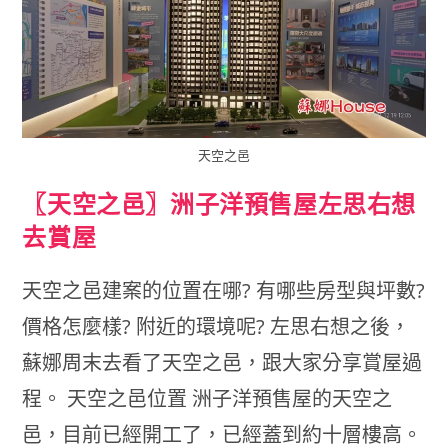
天空之邑
〖天空之邑〗洲子洋預售屋左思右想
去賞屋
天空之邑建案的位置在哪? 有哪些房型與坪數?
價格怎麼樣? 附近的環境呢? 左思右想之後，
蘇娜周末去看了天空之邑，跟大家分享賞屋過
程。 天空之邑位置 洲子洋預售屋的天空之
邑，目前已經開工了，已經蓋到約十層樓高。