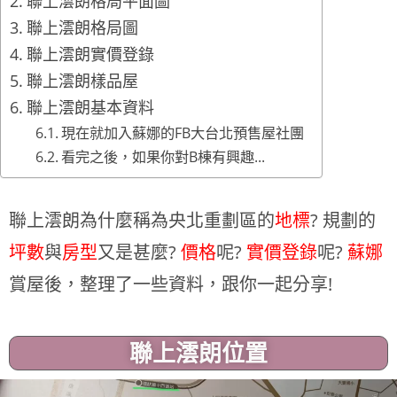
聯上澐朗格局平面圖
聯上澐朗格局圖
聯上澐朗實價登錄
聯上澐朗樣品屋
聯上澐朗基本資料
現在就加入蘇娜的FB大台北預售屋社團
看完之後，如果你對B棟有興趣...
聯上澐朗為什麼稱為央北重劃區的
地標
? 規劃的
坪數
與
房型
又是甚麼?
價格
呢?
實價登錄
呢?
蘇娜
賞屋後，整理了一些資料，跟你一起分享!
聯上澐朗位置