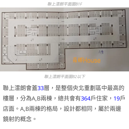
聯上澐朗平面圖B1F
聯上澐朗平面圖B2以下
聯上澐朗會蓋
33
層，是整個央北重劃區中最高的
樓層，分為A,B兩棟，總共會有
364
戶住家，
19
戶
店面。A,B兩棟的格局，設計都相同，屬於兩邊
鏡射的概念。