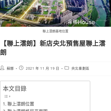
聯上澐朗基地位置
【聯上澐朗】新店央北預售屋聯上澐
朗
蘇娜
2021 年 11 月 19 日
央北重劃區
本文目錄
聯上澐朗位置