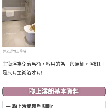
聯上澐朗主衛浴
主衛浴為免治馬桶，客用的為一般馬桶。浴缸則
是只有主衛浴才有!
聯上澐朗基本資料
聯上澐朗棟戶規劃?