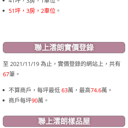
41坪，3房，1車位。
51坪，3房，2車位
。
聯上澐朗實價登錄
至 2021/11/19 為止，實價登錄的網站上，共有
67
筆。
不算商戶，每坪最低
63
萬，最高
74.6
萬。
商戶每坪
90
萬。
聯上澐朗樣品屋