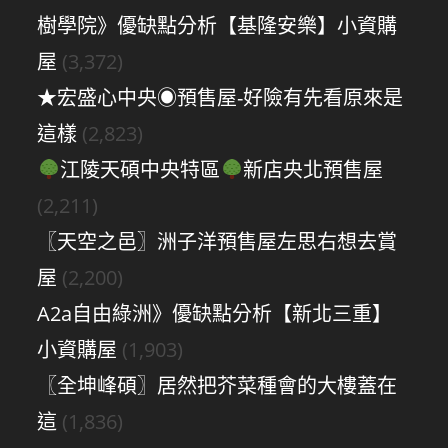
樹學院》優缺點分析【基隆安樂】小資購
屋
(3,372)
★宏盛心中央◉預售屋-好險有先看原來是
這樣
(2,823)
江陵天碩中央特區
新店央北預售屋
(2,211)
〖天空之邑〗洲子洋預售屋左思右想去賞
屋
(2,200)
A2a自由綠洲》優缺點分析【新北三重】
小資購屋
(1,903)
〖全坤峰碩〗居然把芥菜種會的大樓蓋在
這
(1,836)