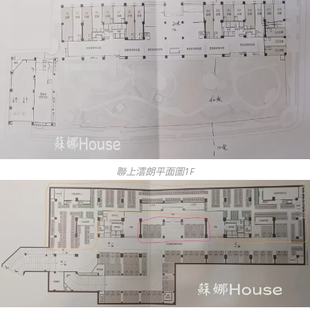
聯上澐朗平面圖1F