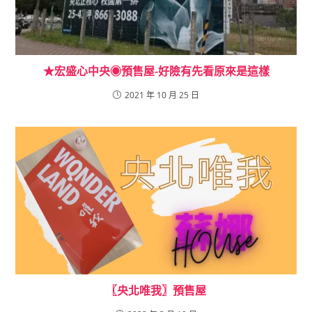
★宏盛心中央◉預售屋-好險有先看原來是這樣
2021 年 10 月 25 日
〖央北唯我〗預售屋