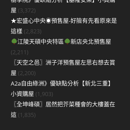
屋
(3,372)
★宏盛心中央◉預售屋-好險有先看原來是
這樣
(2,823)
江陵天碩中央特區
新店央北預售屋
(2,211)
〖天空之邑〗洲子洋預售屋左思右想去賞
屋
(2,200)
A2a自由綠洲》優缺點分析【新北三重】
小資購屋
(1,903)
〖全坤峰碩〗居然把芥菜種會的大樓蓋在
這
(1,835)