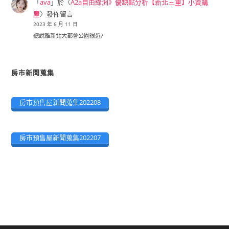
「
ava
」於〈
A2a自由綠洲》優缺點分析【新北三重】小資購
屋
〉發佈留言
2023 年 6 月 11 日
聽說離新北大都會公園很近?
房市新聞蒐集
房市預售屋新聞蒐集202208
房市預售屋新聞蒐集202207