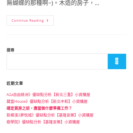
無蝴蝶的那種啊~)。木造的房子，...
想
Continue Reading
知
道
SC,SRC,RC
建
材
有
什
搜尋
麼
差
搜
別?
尋
近期文章
A2a自由綠洲》優缺點分析【新北三重】小資購屋
藏富House》優缺點分析【新北中和】小資購屋
確定買房之前，應當做什麼準備工作？
新橫濱2夢悅城》優缺點分析【基隆安樂】小資購屋
樹學院》優缺點分析【基隆安樂】小資購屋